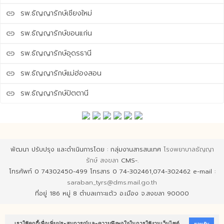
รพ.ธัญญารักษ์เชียงใหม่
link
รพ.ธัญญารักษ์ขอนแก่น
link
รพ.ธัญญารักษ์อุดรธานี
link
รพ.ธัญญารักษ์แม่ฮ่องสอน
link
รพ.ธัญญารักษ์ปัตตานี
link
พัฒนา ปรับปรุง และดำเนินการโดย : กลุ่มงานสารสนเทศ
โรงพยาบาลธัญญา
รักษ์ สงขลา
CMS-.
โทรศัพท์ 0 74302450-499 โทรสาร 0 74-302461,074-302462 e-mail :
saraban_tyrs@dms.mail.go.th
ที่อยู่ 186 หมู่ 8 ตำบลเกาะแต้ว อ.เมือง จ.สงขลา 90000
เราใช้คุกกี้เพื่อเพิ่มประสบการณ์และความพึงพอใจในการใช้งานเว็บไซต์