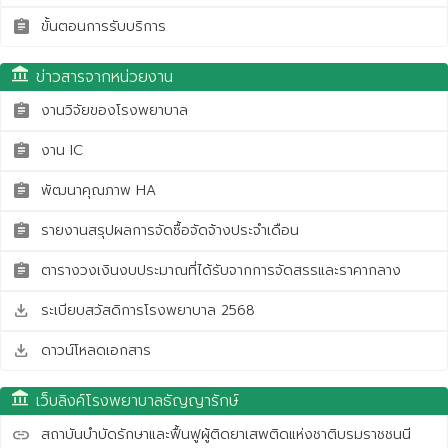
ขั้นตอนการรับบริการ
assignment
account_balance
ข่าวสารจากหน่วยงาน
งานวิจัยของโรงพยาบาล
assignment
งาน IC
assignment
พัฒนาคุณภาพ HA
assignment
รายงานสรุปผลการจัดซื้อจัดจ้างประจำเดือน
assignment
ตารางวงเงินงบประมาณที่ได้รับจากการจัดสรรและราคากลาง
assignment
ระเบียบสวัสดิการโรงพยาบาล 2568
save_alt
ดาวน์โหลดเอกสาร
save_alt
account_balance
เว็บลิงค์โรงพยาบาลธัญญารักษ์
สถาบันบำบัดรักษาและฟื้นฟูผู้ติดยาเสพติดแห่งชาติบรมราชชนนี
link