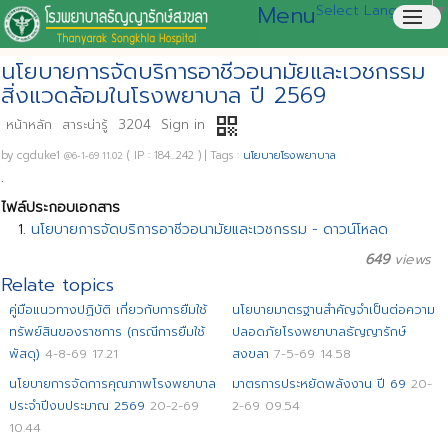
Menu
Select Language
▼
menu
นโยบายการจัดบริการอาชีวอนามัยและเวชกรรม
สิ่งแวดล้อมในโรงพยาบาล ปี 2569
qr_code
หน้าหลัก
สาระน่ารู้
3204
Sign in
by
cgduke1
( IP : 184...242 )
|
Tags :
นโยบายโรงพยาบาล
@6-1-69 11.02
.
ไฟล์ประกอบเอกสาร
นโยบายการจัดบริการอาชีวอนามัยและเวชกรรม - ดาวน์โหลด
649
views
Relate topics
คู่มือแนวทางปฏิบัติ เกี่ยวกับการยืมใช้
นโยบายมาตรฐานสำคัญจำเป็นต่อความ
ทรัพย์สินของราชการ (กรณีการยืมใช้
ปลอดภัยโรงพยาบาลธัญญารักษ์
พัสดุ)
4-8-69 17.21
สงขลา
7-5-69 14.58
นโยบายการจัดการคุณภาพโรงพยาบาล
มาตรการประหยัดพลังงาน ปี 69
20-
ประจำปีงบประมาณ 2569
20-2-69
2-69 09.54
10.44