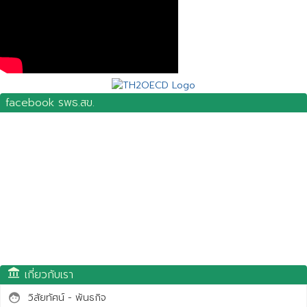
facebook รพธ.สข.
account_balance
เกี่ยวกับเรา
วิสัยทัศน์ - พันธกิจ
face